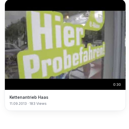
0:30
Kettenantrieb Haas
11.09.2013
·
183
Views