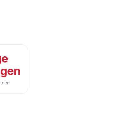
ge
gen
trien