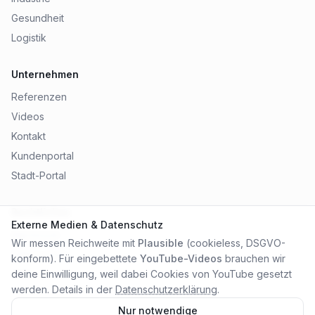
Gesundheit
Logistik
Unternehmen
Referenzen
Videos
Kontakt
Kundenportal
Stadt-Portal
Rechtliches
Externe Medien & Datenschutz
Impressum
Wir messen Reichweite mit
Plausible
(cookieless, DSGVO-
Datenschutz
konform). Für eingebettete
YouTube-Videos
brauchen wir
AGB
deine Einwilligung, weil dabei Cookies von YouTube gesetzt
werden. Details in der
Datenschutzerklärung
.
Nur notwendige