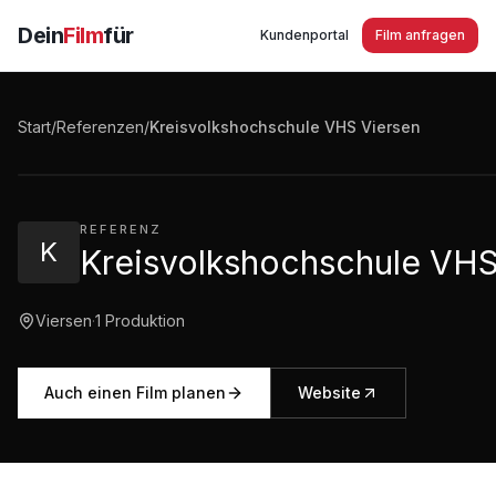
Dein
Film
für
Kundenportal
Film anfragen
Kreisvolkshochschule VHS Viersen - Weiterbildungs
Kurse und Vorträge 2020
Start
/
Referenzen
/
Kreisvolkshochschule VHS Viersen
1:39
·
325
Aufrufe
REFERENZ
K
Kreisvolkshochschule VHS
Viersen
·
1
Produktion
Auch einen Film planen
Website