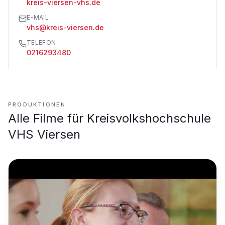
kreis-viersen-vhs.de
E-MAIL
vhs@kreis-viersen.de
TELEFON
0216293480
PRODUKTIONEN
Alle Filme für
Kreisvolkshochschule
VHS Viersen