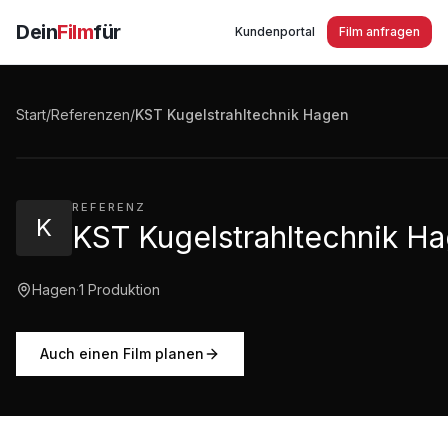
Dein
Film
für
Kundenportal
Film anfragen
KST Kugelstrahltechnik Hagen Imagefilm
Start
/
Referenzen
/
KST Kugelstrahltechnik Hagen
2:06
·
707
Aufrufe
REFERENZ
K
KST Kugelstrahltechnik H
Hagen
·
1
Produktion
Auch einen Film planen