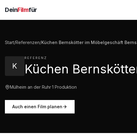
Dein
Film
für
Start
/
Referenzen
/
Küchen Bernskötter im Möbelgeschäft Bernsk
REFERENZ
K
Mülheim an der Ruhr
·
1
Produktion
Auch einen Film planen