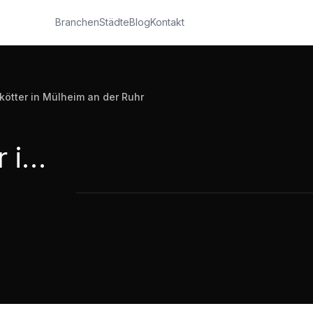
Branchen
Städte
Blog
Kontakt
ötter in Mülheim an der Ruhr
Küchen Bernskötter im Möbelgeschäft Bernskötter in Mülheim an der Ruhr
Küchen Bernskötter im Möbelgeschäft
0:59
·
14.854
Aufrufe