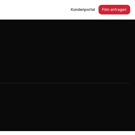
Kundenportal
Film anfragen
 Bernskötter in Mülheim an der Ruhr