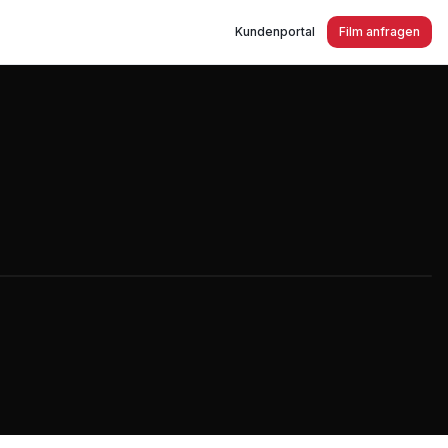
Kundenportal
Film anfragen
ohnmobil und Wohnwagen Händler und Partner