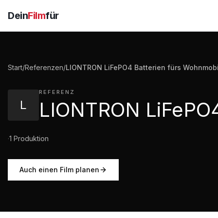
Dein
Film
für
Start
/
Referenzen
/
LIONTRON LiFePO4 Batterien fürs Wohnmob
REFERENZ
L
·
1
Produktion
Auch einen Film planen