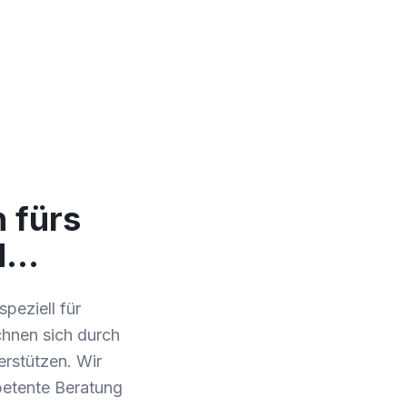
 fürs
d…
peziell für
hnen sich durch
erstützen. Wir
petente Beratung