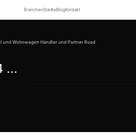
Branchen
Städte
Blog
Kontakt
il und Wohnwagen Händler und Partner Road
LIONTRON LiFePO4 Batterien fürs W
LIONTRON LiFePO4 Batterien fürs Wohnmobil und Wohnwagen Händler und Partner Road
Road Show
4:07
·
153
Aufrufe