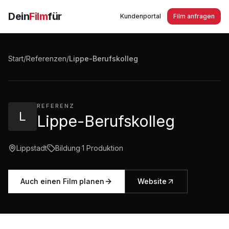
Dein
Film
für
Kundenportal
Film anfragen
Lippe-Berufskolleg Imagefilm 2022
Start
/
Referenzen
/
Lippe-Berufskolleg
5:57
·
4.629
Aufrufe
REFERENZ
L
Lippe-Berufskolleg
Lippstadt
Bildung
·
1
Produktion
Auch einen Film planen
Website