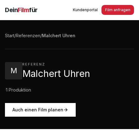
Dein
Film
für
Kundenportal
Film anfragen
Malchert Uhren Eine Erfolgsgeschichte aus
Deutschland
Start
/
Referenzen
/
Malchert Uhren
5:09
·
6.163
Aufrufe
REFERENZ
M
Malchert Uhren
·
1
Produktion
Auch einen Film planen