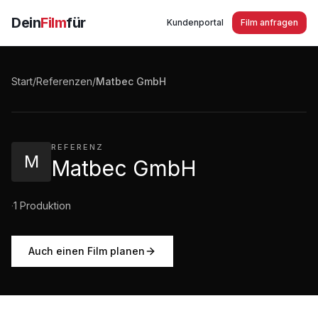
Dein
Film
für
Kundenportal
Film anfragen
Matbec GmbH Ihr Energiekonzept für die Zukunft
Start
/
Referenzen
/
Matbec GmbH
3:28
·
434
Aufrufe
REFERENZ
M
Matbec GmbH
·
1
Produktion
Auch einen Film planen