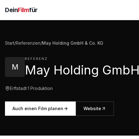
Dein
Film
für
Start
/
Referenzen
/
May Holding GmbH & Co. KG
REFERENZ
M
Erftstadt
·
1
Produktion
Auch einen Film planen
Website