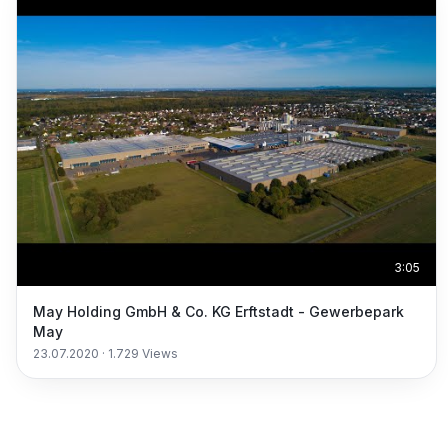
3:05
May Holding GmbH & Co. KG Erftstadt - Gewerbepark
May
23.07.2020
·
1.729
Views