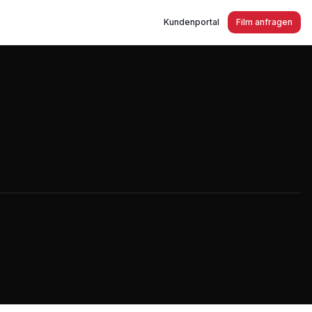
Kundenportal
Film anfragen
dt - Gewerbepark May