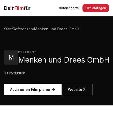
Dein
Film
für
Kundenportal
Film anfragen
Menken und Drees GmbH Imagefilm
Start
/
Referenzen
/
Menken und Drees GmbH
1:42
·
1.296
Aufrufe
REFERENZ
M
Menken und Drees GmbH
·
1
Produktion
Auch einen Film planen
Website