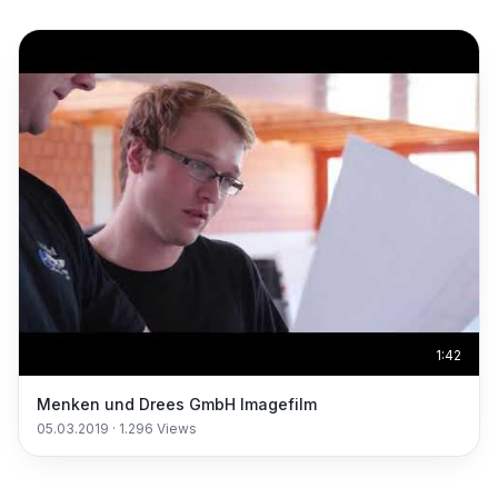
1:42
Menken und Drees GmbH Imagefilm
05.03.2019
·
1.296
Views