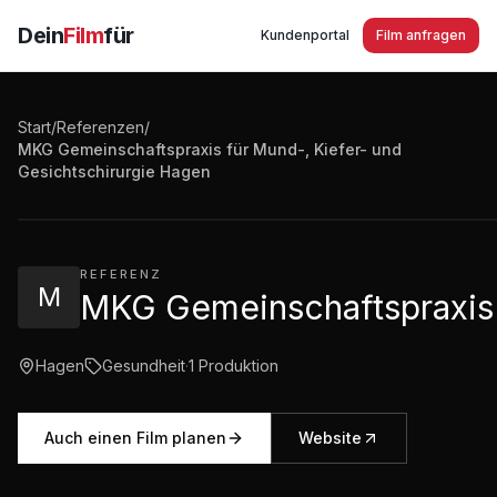
Dein
Film
für
Kundenportal
Film anfragen
Start
/
Referenzen
/
MKG Gemeinschaftspraxis für Mund-, Kiefer- und
MKG Gemeinschaftspraxis für Mund-, Kiefer- und Gesi
Gesichtschirurgie Hagen
2:56
·
9.085
Aufrufe
REFERENZ
M
MKG Gemeinschaftspraxis 
Hagen
Gesundheit
·
1
Produktion
Auch einen Film planen
Website