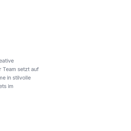
eative
r Team setzt auf
 in stilvolle
ets im