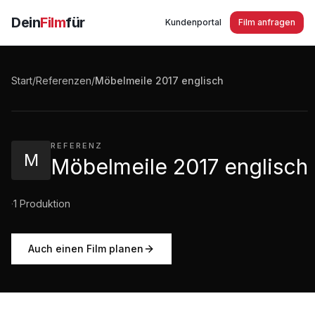
Dein
Film
für
Kundenportal
Film anfragen
Möbelmeile 2017 englisch
Start
/
Referenzen
/
Möbelmeile 2017 englisch
5:01
·
66
Aufrufe
REFERENZ
M
Möbelmeile 2017 englisch
·
1
Produktion
Auch einen Film planen