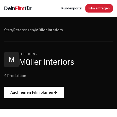
Dein
Film
für
Kundenportal
Film anfragen
Müller Interiors
Start
/
Referenzen
/
Müller Interiors
0:31
·
242
Aufrufe
REFERENZ
M
Müller Interiors
·
1
Produktion
Auch einen Film planen