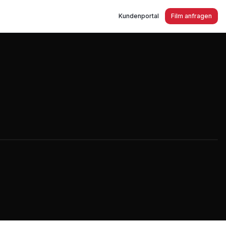
Kundenportal
Film anfragen
odt-Wiblingwerde