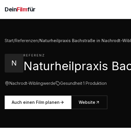
Dein
Film
für
Start
/
Referenzen
/
Naturheilpraxis Bachstraße in Nachrodt-Wib
REFERENZ
N
Nachrodt-Wiblingwerde
Gesundheit
·
1
Produktion
Auch einen Film planen
Website