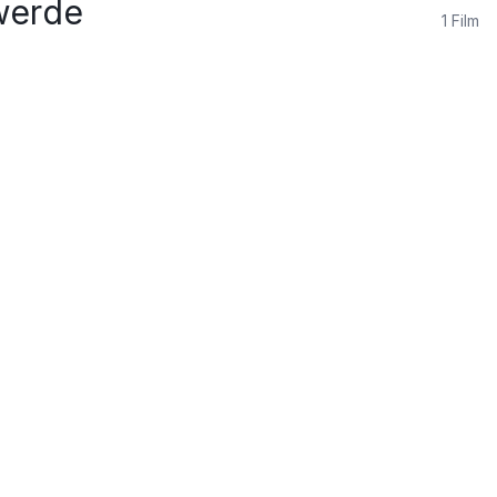
gwerde
1
Film