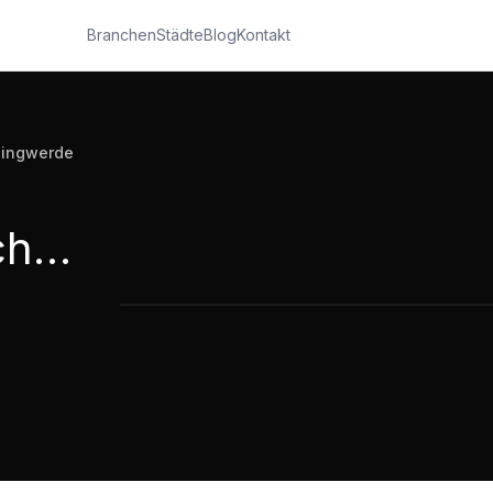
Branchen
Städte
Blog
Kontakt
lingwerde
Naturheilpraxis Bachstraße in Nachrodt-Wiblingwerde
Naturheilpraxis Bachstraße in Nachr
1:57
·
187
Aufrufe