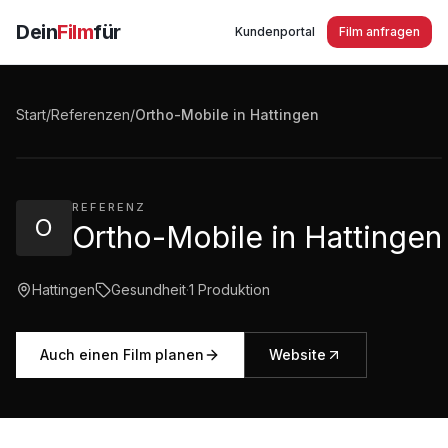
Dein
Film
für
Kundenportal
Film anfragen
Ortho-Mobile in Hattingen
Start
/
Referenzen
/
Ortho-Mobile in Hattingen
1:08
·
252
Aufrufe
REFERENZ
O
Ortho-Mobile in Hattingen
Hattingen
Gesundheit
·
1
Produktion
Auch einen Film planen
Website