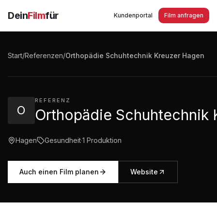
Dein
Film
für
Kundenportal
Film anfragen
Orthopädie Schuhtechnik Kreuzer Hagen - Passt gut,
Start
/
Referenzen
/
Orthopädie Schuhtechnik Kreuzer Hagen
3:00
·
1.529
Aufrufe
REFERENZ
O
Orthopädie Schuhtechnik
Hagen
Gesundheit
·
1
Produktion
Auch einen Film planen
Website