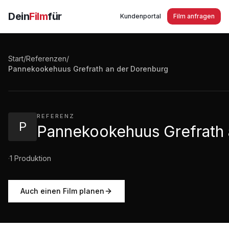
Dein
Film
für
Kundenportal
Film anfragen
Start
/
Referenzen
/
Pannekookehuus Grefrath an der Dorenburg
Pannekookehuus Grefrath an der Dorenburg
1:11
·
2.213
Aufrufe
REFERENZ
P
Pannekookehuus Grefrath 
·
1
Produktion
Auch einen Film planen