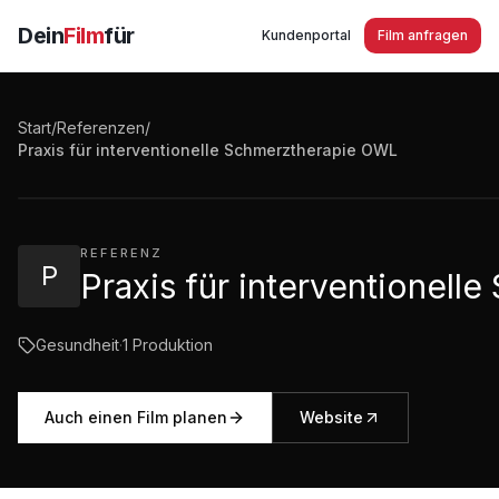
Dein
Film
für
Kundenportal
Film anfragen
Start
/
Referenzen
/
Praxis für interventionelle Schmerztherapie OWL
Praxis für interventionelle Schmerztherapie OWL
2:57
·
442
Aufrufe
REFERENZ
P
Praxis für interventionel
Gesundheit
·
1
Produktion
Auch einen Film planen
Website