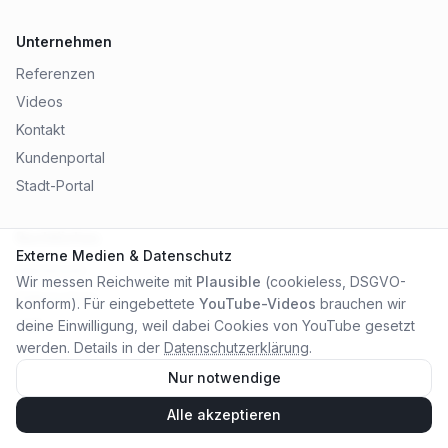
Unternehmen
Referenzen
Videos
Kontakt
Kundenportal
Stadt-Portal
Rechtliches
Externe Medien & Datenschutz
Impressum
Wir messen Reichweite mit
Plausible
(cookieless, DSGVO-
Datenschutz
konform). Für eingebettete
YouTube-Videos
brauchen wir
AGB
deine Einwilligung, weil dabei Cookies von YouTube gesetzt
werden. Details in der
Datenschutzerklärung
.
Nur notwendige
Alle akzeptieren
©
2026
City Online Medien OHG
. Alle Rechte vorbehalten.