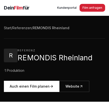
Dein
Film
für
Kundenportal
Film anfragen
REMONDIS Rheinland - Wir suchen Dich als
Fahrer!
Start
/
Referenzen
/
REMONDIS Rheinland
4:00
·
5.812
Aufrufe
REFERENZ
R
REMONDIS Rheinland
·
1
Produktion
Auch einen Film planen
Website