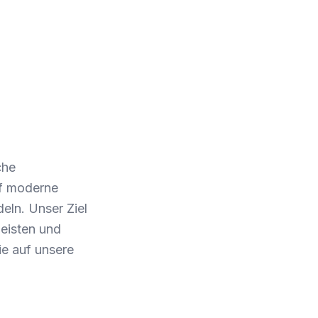
che
uf moderne
eln. Unser Ziel
leisten und
ie auf unsere