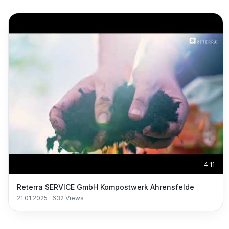
4:11
Reterra SERVICE GmbH Kompostwerk Ahrensfelde
21.01.2025
·
632
Views