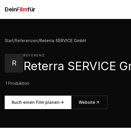
Dein
Film
für
Start
/
Referenzen
/
Reterra SERVICE GmbH
REFERENZ
R
·
1
Produktion
Auch einen Film planen
Website