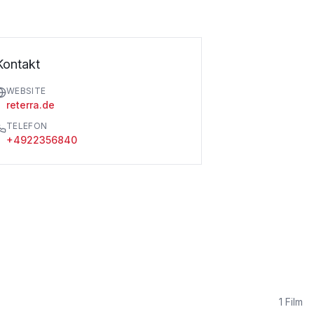
Kontakt
WEBSITE
reterra.de
TELEFON
+4922356840
1
Film