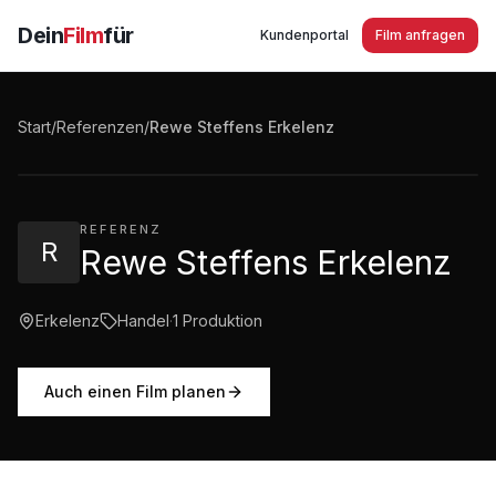
Dein
Film
für
Kundenportal
Film anfragen
Rewe Steffens Erkelenz - Dein Markt
Start
/
Referenzen
/
Rewe Steffens Erkelenz
2:23
·
2.509
Aufrufe
REFERENZ
R
Rewe Steffens Erkelenz
Erkelenz
Handel
·
1
Produktion
Auch einen Film planen