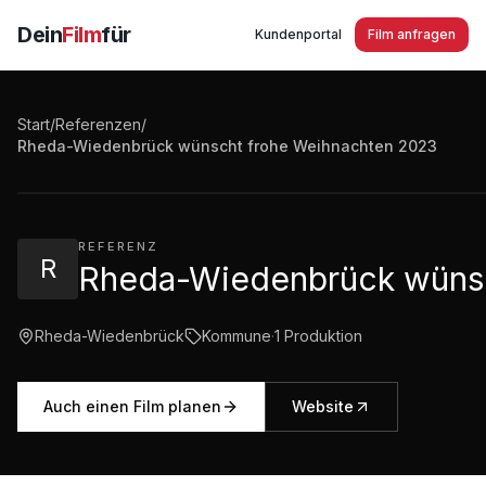
Dein
Film
für
Kundenportal
Film anfragen
Start
/
Referenzen
/
Rheda-Wiedenbrück wünscht frohe Weihnachten 202
Rheda-Wiedenbrück wünscht frohe Weihnachten 2023
0:58
·
131
Aufrufe
REFERENZ
R
Rheda-Wiedenbrück wünsc
Rheda-Wiedenbrück
Kommune
·
1
Produktion
Auch einen Film planen
Website