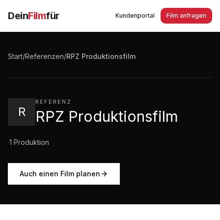
Dein
Film
für
Kundenportal
Film anfragen
RPZ Produktionsfilm
Start
/
Referenzen
/
RPZ Produktionsfilm
6:50
·
2.667
Aufrufe
REFERENZ
R
RPZ Produktionsfilm
·
1
Produktion
Auch einen Film planen