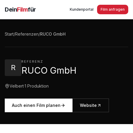
Dein
Film
für
Kundenportal
Film anfragen
RUCO GmbH Velbert Imagefilm Kunststoff
Spritzguss und Stahlformenbau, Haushaltsideen
Start
/
Referenzen
/
RUCO GmbH
2:34
·
724
Aufrufe
REFERENZ
R
RUCO GmbH
Velbert
·
1
Produktion
Auch einen Film planen
Website