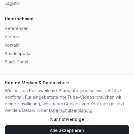
Logistik
Unternehmen
Referenzen
Videos
Kontakt
Kundenportal
Stadt-Portal
Rechtliches
Externe Medien & Datenschutz
Impressum
Wir messen Reichweite mit
Plausible
(cookieless, DSGVO-
Datenschutz
konform). Für eingebettete
YouTube-Videos
brauchen wir
AGB
deine Einwilligung, weil dabei Cookies von YouTube gesetzt
werden. Details in der
Datenschutzerklärung
.
Nur notwendige
Alle akzeptieren
©
2026
City Online Medien OHG
. Alle Rechte vorbehalten.