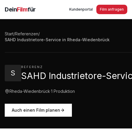
Dein
Film
für
Kundenportal
Film anfragen
Start
/
Referenzen
/
SAHD Industrietore-Service in Rheda-Wiedenbrück
SAHD Industrietore-Service in Rheda-Wiedenbrück
1:02
·
50
Aufrufe
REFERENZ
S
SAHD Industrietore-Servi
Rheda-Wiedenbrück
·
1
Produktion
Auch einen Film planen