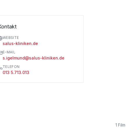
Kontakt
WEBSITE
salus-kliniken.de
E-MAIL
s.igelmund@salus-kliniken.de
TELEFON
013 5.713.013
1
Film