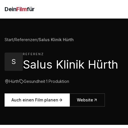
Dein
Film
für
Start
/
Referenzen
/
Salus Klinik Hürth
REFERENZ
S
Salus Klinik Hürth
Hürth
Gesundheit
·
1
Produktion
Auch einen Film planen
Website