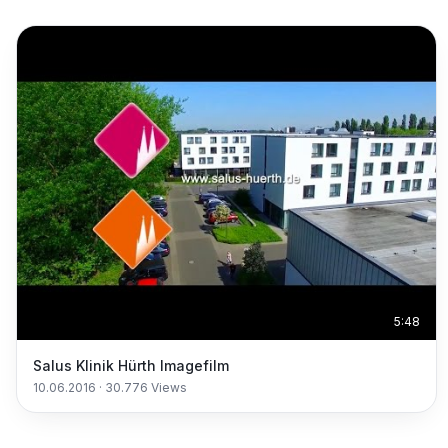
5:48
Salus Klinik Hürth Imagefilm
10.06.2016
·
30.776
Views