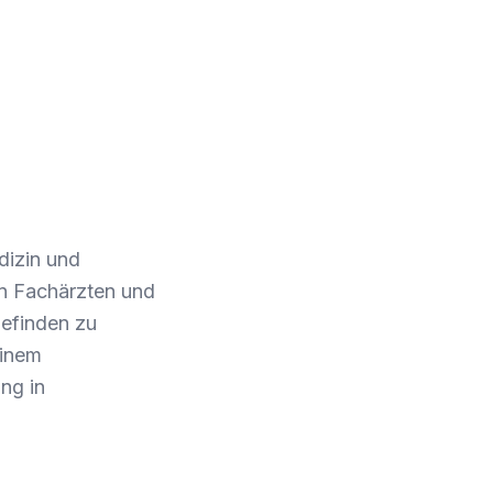
dizin und
en Fachärzten und
befinden zu
einem
ng in