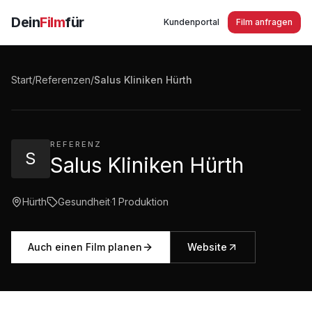
Dein
Film
für
Kundenportal
Film anfragen
Salus Kliniken Hürth Recruitingfilm
Start
/
Referenzen
/
Salus Kliniken Hürth
3:08
·
1.663
Aufrufe
REFERENZ
S
Salus Kliniken Hürth
Hürth
Gesundheit
·
1
Produktion
Auch einen Film planen
Website