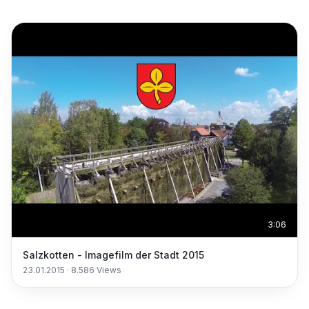
3:06
Salzkotten - Imagefilm der Stadt 2015
23.01.2015
·
8.586
Views