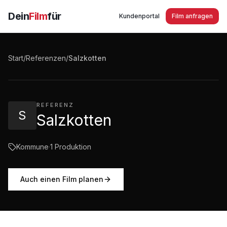
Dein
Film
für
Kundenportal
Film anfragen
Salzkotten - Imagefilm der Stadt 2015
Start
/
Referenzen
/
Salzkotten
3:06
·
8.586
Aufrufe
REFERENZ
S
Salzkotten
Kommune
·
1
Produktion
Auch einen Film planen