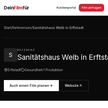
Dein
Film
für
Kundenportal
Film anfragen
Sanitätshaus Welb in Erftstadt
Start
/
Referenzen
/
Sanitätshaus Welb in Erftstadt
1:09
·
1.217
Aufrufe
REFERENZ
S
Sanitätshaus Welb in Erftst
Erftstadt
Gesundheit
·
1
Produktion
Auch einen Film planen
Website