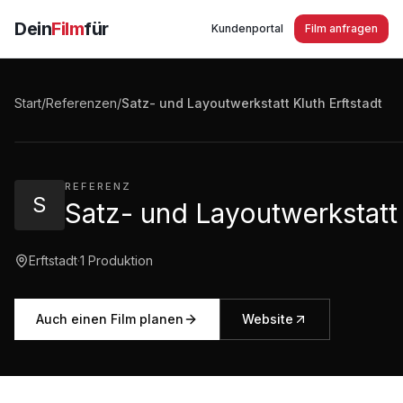
Dein
Film
für
Kundenportal
Film anfragen
Satz- und Layoutwerkstatt Kluth Erftstadt - Imagefilm
Start
/
Referenzen
/
Satz- und Layoutwerkstatt Kluth Erftstadt
3:41
·
467
Aufrufe
REFERENZ
S
Satz- und Layoutwerkstatt 
Erftstadt
·
1
Produktion
Auch einen Film planen
Website