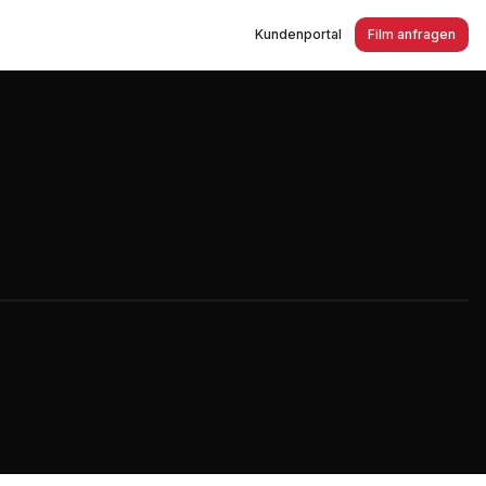
Kundenportal
Film anfragen
l und Metallbau, Schlosserei,