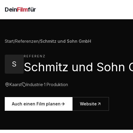
Dein
Film
für
Start
/
Referenzen
/
Schmitz und Sohn GmbH
REFERENZ
S
Kaarst
Industrie
·
1
Produktion
Auch einen Film planen
Website