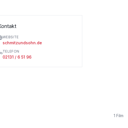
Kontakt
WEBSITE
schmitzundsohn.de
TELEFON
02131 / 6 51 96
1
Film