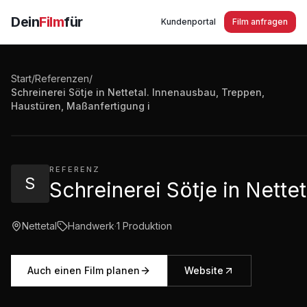
Dein
Film
für
Kundenportal
Film anfragen
Start
/
Referenzen
/
Schreinerei Sötje in Nettetal. Innenausbau, Treppen,
Schreinerei Sötje in Nettetal. Innenausbau, Treppen, 
Haustüren, Maßanfertigung i
3:33
·
4.954
Aufrufe
REFERENZ
S
Schreinerei Sötje in Nette
Nettetal
Handwerk
·
1
Produktion
Auch einen Film planen
Website