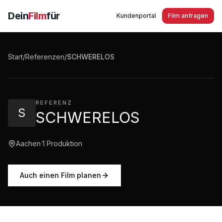
Dein
Film
für
Kundenportal
Film anfragen
SCHWERELOS - Floating & Massage Spa Aachen
Start
/
Referenzen
/
SCHWERELOS
2:24
·
1.657
Aufrufe
REFERENZ
S
SCHWERELOS
Aachen
·
1
Produktion
Auch einen Film planen