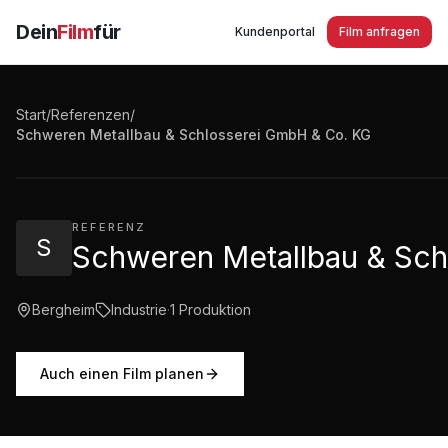
Dein
Film
für
Kundenportal
Film anfragen
Start
/
Referenzen
/
Schweren Metallbau & Schlosserei GmbH & Co.KG in 
Schweren Metallbau & Schlosserei GmbH & Co. KG
2:30
·
1.753
Aufrufe
REFERENZ
S
Schweren Metallbau & Sch
Bergheim
Industrie
·
1
Produktion
Auch einen Film planen