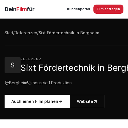
Dein
Film
für
Kundenportal
Film anfragen
Sixt Fördertechnik in Bergheim Imagefilm - Flurfahrze
Start
/
Referenzen
/
Sixt Fördertechnik in Bergheim
3:09
·
1.887
Aufrufe
REFERENZ
S
Sixt Fördertechnik in Ber
Bergheim
Industrie
·
1
Produktion
Auch einen Film planen
Website