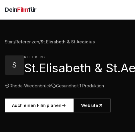
Dein
Film
für
Start
/
Referenzen
/
St.Elisabeth & St.Aegidius
REFERENZ
S
Rheda-Wiedenbrück
Gesundheit
·
1
Produktion
Auch einen Film planen
Website