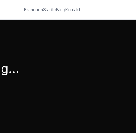
Branchen
Städte
Blog
Kontakt
St.Elisabeth & St.Aegidius
St.Elisabeth & St.Aegidius - Pflege
3:46
·
773
Aufrufe