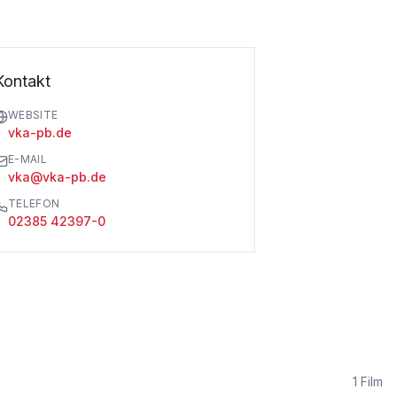
Kontakt
WEBSITE
vka-pb.de
E-MAIL
vka@vka-pb.de
TELEFON
02385 42397-0
1
Film