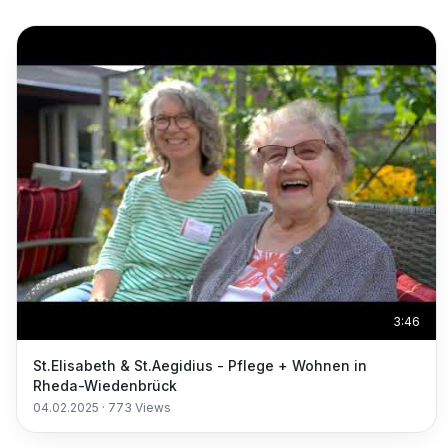
3:46
St.Elisabeth & St.Aegidius - Pflege + Wohnen in
Rheda-Wiedenbrück
04.02.2025
·
773
Views