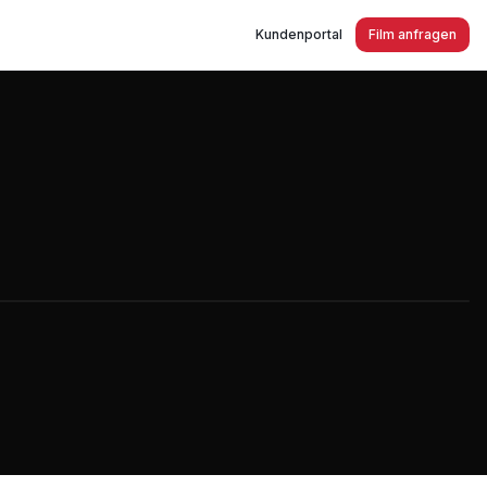
Kundenportal
Film anfragen
 + Wohnen in Rheda-Wiedenbrück