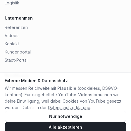
Logistik
Unternehmen
Referenzen
Videos
Kontakt
Kundenportal
Stadt-Portal
Rechtliches
Externe Medien & Datenschutz
Impressum
Wir messen Reichweite mit
Plausible
(cookieless, DSGVO-
Datenschutz
konform). Für eingebettete
YouTube-Videos
brauchen wir
AGB
deine Einwilligung, weil dabei Cookies von YouTube gesetzt
werden. Details in der
Datenschutzerklärung
.
Nur notwendige
Alle akzeptieren
©
2026
City Online Medien OHG
. Alle Rechte vorbehalten.