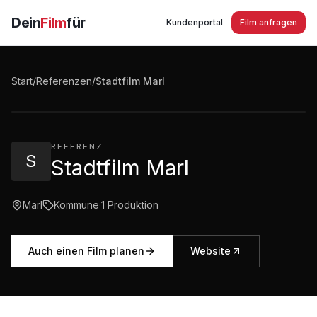
Dein
Film
für
Kundenportal
Film anfragen
Stadtfilm Marl
Start
/
Referenzen
/
Stadtfilm Marl
4:08
·
12.256
Aufrufe
REFERENZ
S
Stadtfilm Marl
Marl
Kommune
·
1
Produktion
Auch einen Film planen
Website