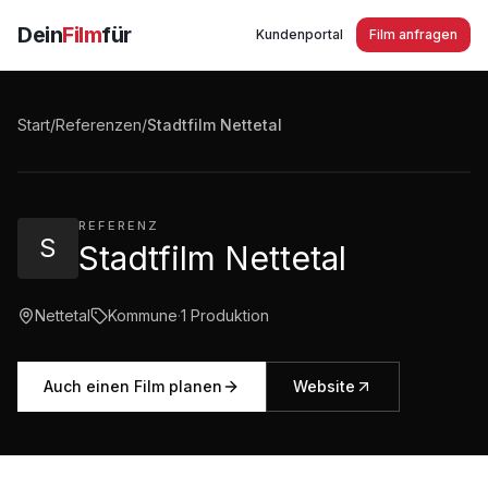
Dein
Film
für
Kundenportal
Film anfragen
Stadtfilm Nettetal Seen.Stadt.und Mehr. Imagefilm
2018
Start
/
Referenzen
/
Stadtfilm Nettetal
4:08
·
12.888
Aufrufe
REFERENZ
S
Stadtfilm Nettetal
Nettetal
Kommune
·
1
Produktion
Auch einen Film planen
Website