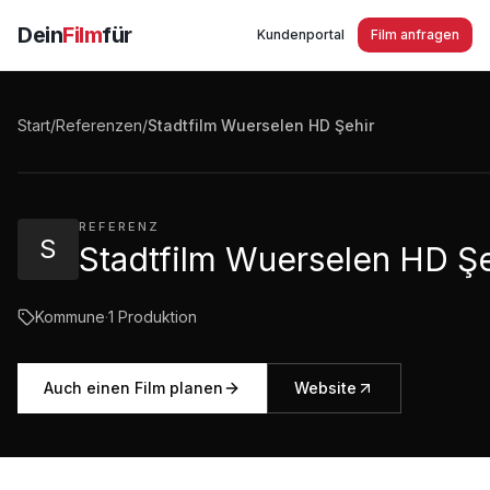
Dein
Film
für
Kundenportal
Film anfragen
Stadtfilm Wuerselen HD Şehir film Türk
Start
/
Referenzen
/
Stadtfilm Wuerselen HD Şehir
4:35
·
543
Aufrufe
REFERENZ
S
Stadtfilm Wuerselen HD Şe
Kommune
·
1
Produktion
Auch einen Film planen
Website