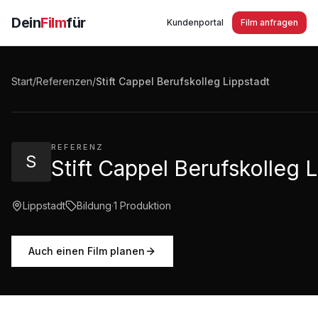
Dein
Film
für
Kundenportal
Film anfragen
Stift Cappel Berufskolleg Lippstadt
Start
/
Referenzen
/
Stift Cappel Berufskolleg Lippstadt
3:32
·
770
Aufrufe
REFERENZ
S
Stift Cappel Berufskolleg 
Lippstadt
Bildung
·
1
Produktion
Auch einen Film planen