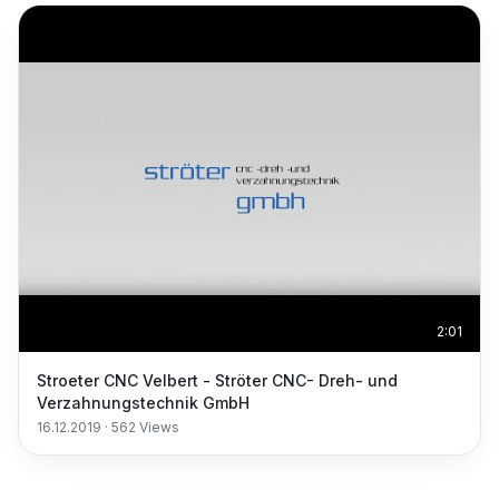
2:01
Stroeter CNC Velbert - Ströter CNC- Dreh- und
Verzahnungstechnik GmbH
16.12.2019
·
562
Views