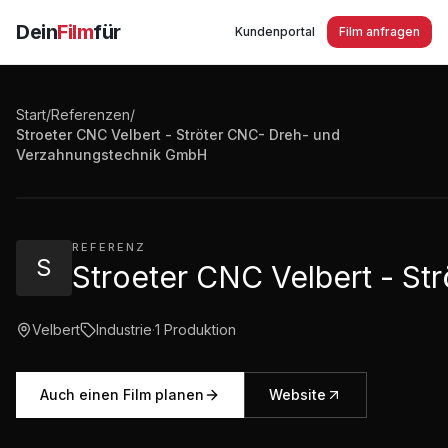
Dein
Film
für
Kundenportal
Film anfragen
Start
/
Referenzen
/
Stroeter CNC Velbert - Ströter CNC- Dreh- und
Stroeter CNC Velbert - Ströter CNC- Dreh- und Verz
Verzahnungstechnik GmbH
2:01
·
562
Aufrufe
REFERENZ
S
Stroeter CNC Velbert - S
Velbert
Industrie
·
1
Produktion
Auch einen Film planen
Website