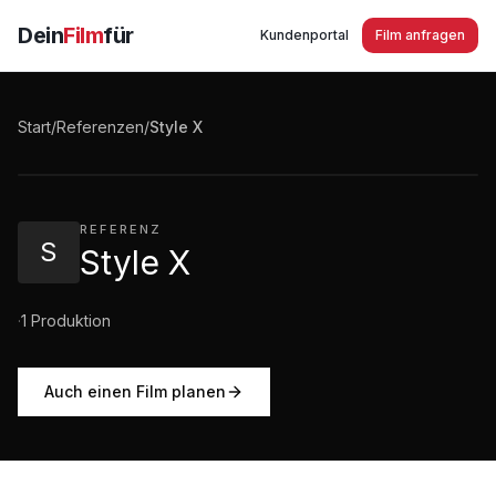
Dein
Film
für
Kundenportal
Film anfragen
Style X
Start
/
Referenzen
/
Style X
1:13
·
135
Aufrufe
REFERENZ
S
Style X
·
1
Produktion
Auch einen Film planen