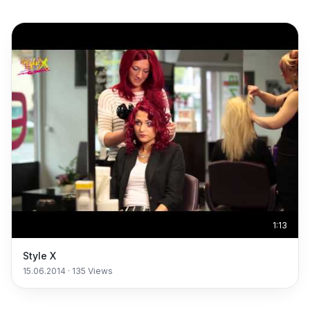
1:13
Style X
15.06.2014
·
135
Views