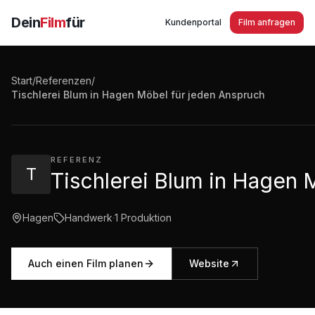
Dein
Film
für
Kundenportal
Film anfragen
Start
/
Referenzen
/
Tischlerei Blum in Hagen Möbel für jeden Anspruch
Tischlerei Blum in Hagen Möbel für jeden Anspruch
2:14
·
5.183
Aufrufe
REFERENZ
T
Tischlerei Blum in Hagen 
Hagen
Handwerk
·
1
Produktion
Auch einen Film planen
Website