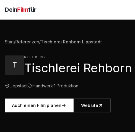
Dein
Film
für
Start
/
Referenzen
/
Tischlerei Rehborn Lippstadt
REFERENZ
T
Lippstadt
Handwerk
·
1
Produktion
Auch einen Film planen
Website