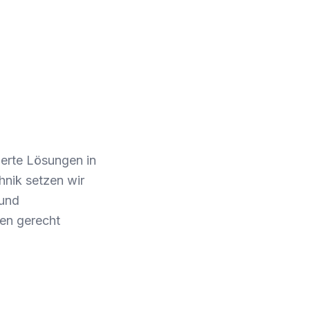
derte Lösungen in
nik setzen wir
 und
hen gerecht