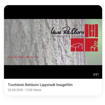
3:51
Tischlerei Rehborn Lippstadt Imagefilm
23.06.2016
·
1.726
Views