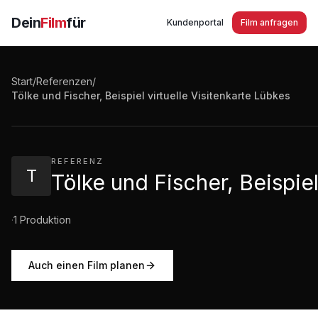
Dein
Film
für
Kundenportal
Film anfragen
Start
/
Referenzen
/
Tölke und Fischer, Beispiel virtuelle Visitenkarte Lübk
Tölke und Fischer, Beispiel virtuelle Visitenkarte Lübkes
0:30
·
182
Aufrufe
REFERENZ
T
Tölke und Fischer, Beispiel
·
1
Produktion
Auch einen Film planen