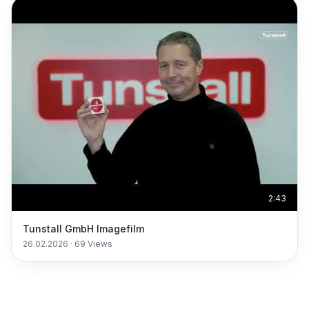
2:43
Tunstall GmbH Imagefilm
26.02.2026
·
69
Views