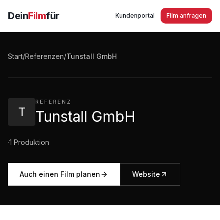
Dein
Film
für
Kundenportal
Film anfragen
Tunstall GmbH Imagefilm
Start
/
Referenzen
/
Tunstall GmbH
2:43
·
69
Aufrufe
REFERENZ
T
Tunstall GmbH
·
1
Produktion
Auch einen Film planen
Website