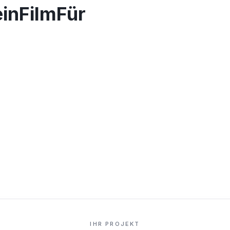
einFilmFür
IHR PROJEKT