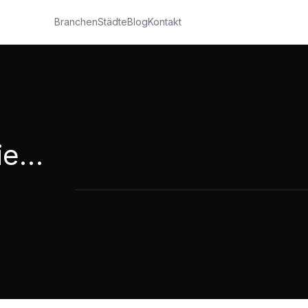
Branchen
Städte
Blog
Kontakt
Unser Beitrag für die Stadt Moers 2025
Unser Beitrag für die Stadt Moers 2
0:56
·
945
Aufrufe