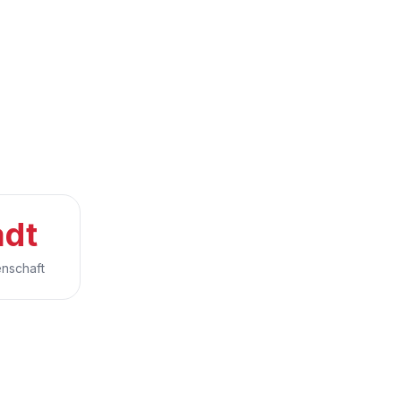
adt
nschaft