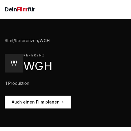
Dein
Film
für
Start
/
Referenzen
/
WGH
REFERENZ
W
WGH
·
1
Produktion
Auch einen Film planen