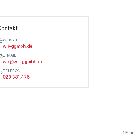
Kontakt
WEBSITE
wir-ggmbh.de
E-MAIL
wir@wir-ggmbh.de
TELEFON
029 381.476
1
Film