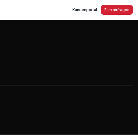
Kundenportal
Film anfragen
Bergheim - anerkannte Behindertenwerkstatt