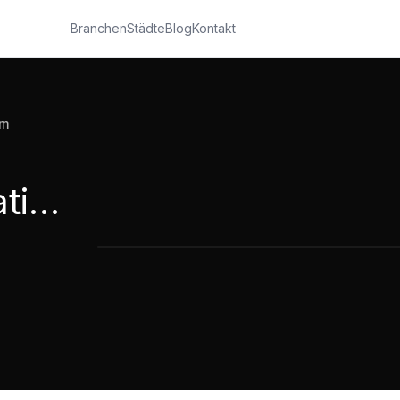
Branchen
Städte
Blog
Kontakt
im
WIR gGmbH Integration in Hürth und Bergheim
WIR gGmbH Integration in Hürth und 
2:47
·
7.299
Aufrufe