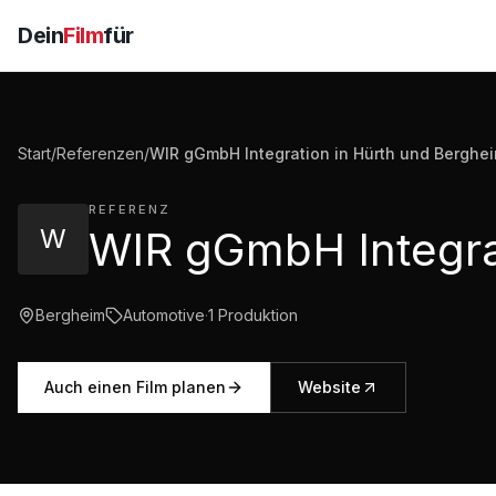
Dein
Film
für
Start
/
Referenzen
/
WIR gGmbH Integration in Hürth und Berghe
REFERENZ
W
Bergheim
Automotive
·
1
Produktion
Auch einen Film planen
Website