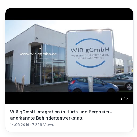
2:47
WIR gGmbH Integration in Hürth und Bergheim -
anerkannte Behindertenwerkstatt
14.06.2016
·
7.299
Views