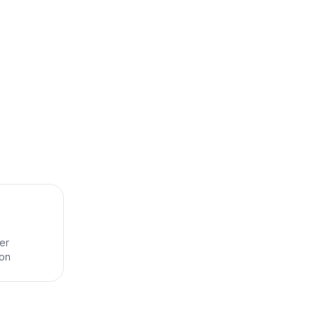
er
ion