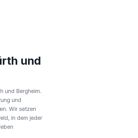
ürth und
th und Bergheim.
erung und
hen. Wir setzen
eld, in dem jeder
sleben